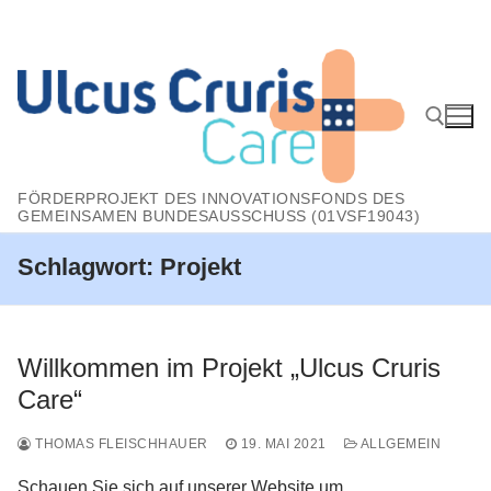
Zum
Inhalt
springen
FÖRDERPROJEKT DES INNOVATIONSFONDS DES
Suchen nach:
GEMEINSAMEN BUNDESAUSSCHUSS (01VSF19043)
Schlagwort:
Projekt
Willkommen im Projekt „Ulcus Cruris
Care“
THOMAS FLEISCHHAUER
19. MAI 2021
ALLGEMEIN
Schauen Sie sich auf unserer Website um